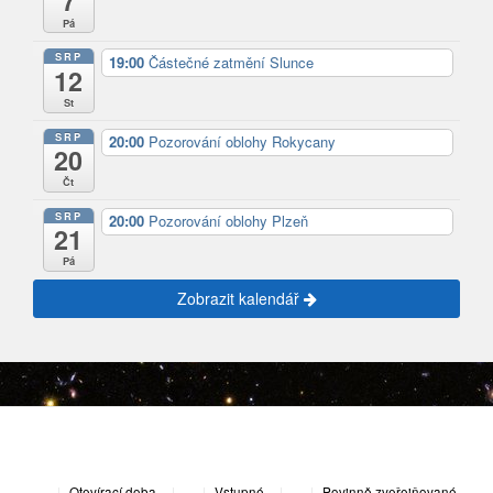
7
Pá
SRP
19:00
Částečné zatmění Slunce
12
St
SRP
20:00
Pozorování oblohy Rokycany
20
Čt
SRP
20:00
Pozorování oblohy Plzeň
21
Pá
Zobrazit kalendář
|
Otevírací doba
|
Vstupné
|
Povinně zveřejňované