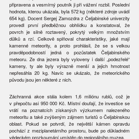
připravena a vesmírný poutník ji při vážení rozbil. Poslední
hodnota, kterou ukázala, byla 572 kg (některé zdroje uvádí
654 kg). Docent Sergej Zamozdra z Čeljabinské univerzity
provedl první předběžnou obhlídku a konstatoval, že
povrch je silně roztavený, pokrytý velkým množstvím
důlků a rzí. Celkově splňoval charakteristiky, jaké mají
kamenné meteority, a proto prohlásil, že se s velkou
pravděpodobností jedná o pozůstatek Čeljabinského
meteoru. Ze dna jezera byly vyloveny i další „podezřelé“
kameny, ty ale byly výrazně menší a jejich hmotnost
nepřesáhla 20 kg. Navíc se ukázalo, že meteorického
původu jsou jen některé z nich.
Záchranná akce stála kolem 1,6 miliónu rublů, což je
v přepočtu asi 950 000 Kč. Místní doufají, že investice se
vrátí na poznatcích získaných výzkumem nalezeného
meteoritu a také zvýšeným zájmem turistů o Čeljabinskou
oblast. Pokud se potvrdí, že největší kámen opravdu
pochází z meziplanetárního prostoru, bude po důkladném
vědeckém prozkoumání umístěn do regionálního muzea.