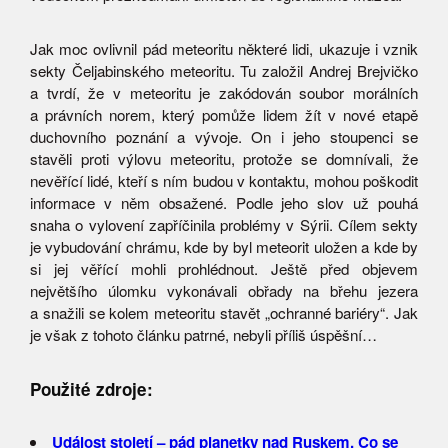
Jak moc ovlivnil pád meteoritu některé lidi, ukazuje i vznik
sekty Čeljabinského meteoritu. Tu založil Andrej Brejvičko
a tvrdí, že v meteoritu je zakódován soubor morálních
a právních norem, který pomůže lidem žít v nové etapě
duchovního poznání a vývoje. On i jeho stoupenci se
stavěli proti výlovu meteoritu, protože se domnívali, že
nevěřící lidé, kteří s ním budou v kontaktu, mohou poškodit
informace v něm obsažené. Podle jeho slov už pouhá
snaha o vylovení zapříčinila problémy v Sýrii. Cílem sekty
je vybudování chrámu, kde by byl meteorit uložen a kde by
si jej věřící mohli prohlédnout. Ještě před objevem
největšího úlomku vykonávali obřady na břehu jezera
a snažili se kolem meteoritu stavět „ochranné bariéry“. Jak
je však z tohoto článku patrné, nebyli příliš úspěšní…
Použité zdroje:
Událost století – pád planetky nad Ruskem. Co se