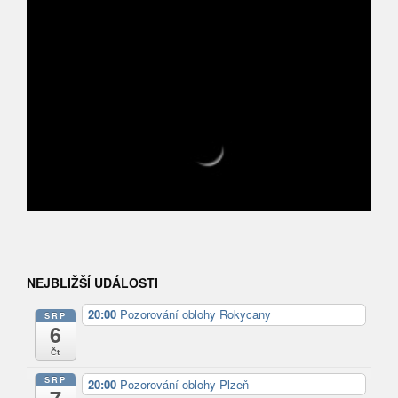
NEJBLIŽŠÍ UDÁLOSTI
20:00
Pozorování oblohy Rokycany
SRP
6
Čt
SRP
20:00
Pozorování oblohy Plzeň