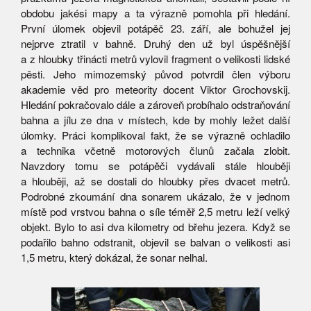
obdobu jakési mapy a ta výrazně pomohla při hledání.
První úlomek objevil potápěč 23. září, ale bohužel jej
nejprve ztratil v bahně. Druhý den už byl úspěšnější
a z hloubky třinácti metrů vylovil fragment o velikosti lidské
pěsti. Jeho mimozemský původ potvrdil člen výboru
akademie věd pro meteority docent Viktor Grochovskij.
Hledání pokračovalo dále a zároveň probíhalo odstraňování
bahna a jílu ze dna v místech, kde by mohly ležet další
úlomky. Práci komplikoval fakt, že se výrazně ochladilo
a technika včetně motorových člunů začala zlobit.
Navzdory tomu se potápěči vydávali stále hlouběji
a hlouběji, až se dostali do hloubky přes dvacet metrů.
Podrobné zkoumání dna sonarem ukázalo, že v jednom
místě pod vrstvou bahna o síle téměř 2,5 metru leží velký
objekt. Bylo to asi dva kilometry od břehu jezera. Když se
podařilo bahno odstranit, objevil se balvan o velikosti asi
1,5 metru, který dokázal, že sonar nelhal.