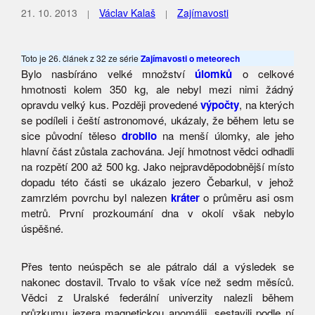
21. 10. 2013
Václav Kalaš
Zajímavosti
Toto je 26. článek z 32 ze série
Zajímavosti o meteorech
Bylo nasbíráno velké množství
úlomků
o celkové
hmotnosti kolem 350 kg, ale nebyl mezi nimi žádný
opravdu velký kus. Později provedené
výpočty
, na kterých
se podíleli i čeští astronomové, ukázaly, že během letu se
sice původní těleso
drobilo
na menší úlomky, ale jeho
hlavní část zůstala zachována. Její hmotnost vědci odhadli
na rozpětí 200 až 500 kg. Jako nejpravděpodobnější místo
dopadu této části se ukázalo jezero Čebarkul, v jehož
zamrzlém povrchu byl nalezen
kráter
o průměru asi osm
metrů. První prozkoumání dna v okolí však nebylo
úspěšné.
Přes tento neúspěch se ale pátralo dál a výsledek se
nakonec dostavil. Trvalo to však více než sedm měsíců.
Vědci z Uralské federální univerzity nalezli během
průzkumu jezera magnetickou anomálii, sestavili podle ní