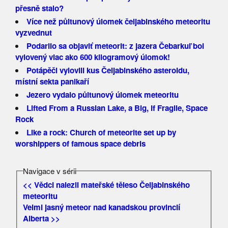
přesně stalo?
Více než půltunový úlomek čeljabinského meteoritu
vyzvednut
Podarilo sa objaviť meteorit: z jazera Čebarkuľ bol
vylovený viac ako 600 kilogramový úlomok!
Potápěči vylovili kus Čeljabinského asteroidu,
místní sekta panikaří
Jezero vydalo půltunový úlomek meteoritu
Lifted From a Russian Lake, a Big, if Fragile, Space
Rock
Like a rock: Church of meteorite set up by
worshippers of famous space debris
Navigace v sérii
<< Vědci nalezli mateřské těleso Čeljabinského
meteoritu
Velmi jasný meteor nad kanadskou provincií
Alberta >>