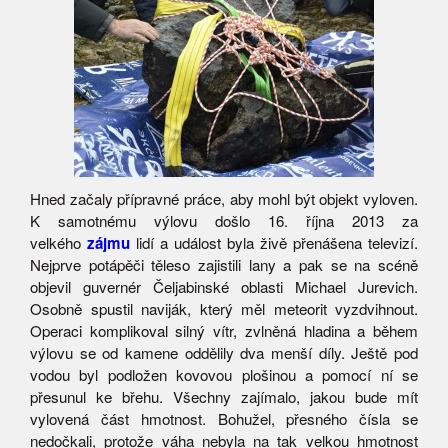
Hned začaly přípravné práce, aby mohl být objekt vyloven.
K samotnému výlovu došlo 16. října 2013 za
velkého
zájmu
lidí a událost byla živě přenášena televizí.
Nejprve potápěči těleso zajistili lany a pak se na scéně
objevil guvernér Čeljabinské oblasti Michael Jurevich.
Osobně spustil naviják, který měl meteorit vyzdvihnout.
Operaci komplikoval silný vítr, zvlněná hladina a během
výlovu se od kamene oddělily dva menší díly. Ještě pod
vodou byl podložen kovovou plošinou a pomocí ní se
přesunul ke břehu. Všechny zajímalo, jakou bude mít
vylovená část hmotnost. Bohužel, přesného čísla se
nedočkali, protože váha nebyla na tak velkou hmotnost