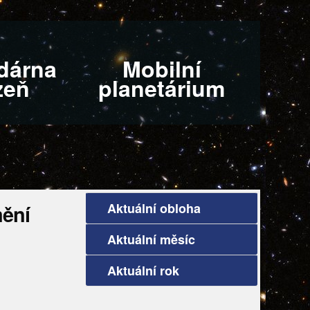
dárna
Mobilní
zeň
planetárium
Aktuální obloha
ění
Aktuální měsíc
Aktuální rok