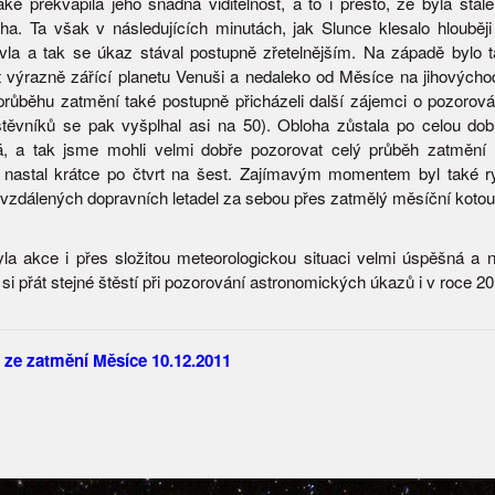
aké překvapila jeho snadná viditelnost, a to i přesto, že byla stále
oha. Ta však v následujících minutách, jak Slunce klesalo hlouběji
vla a tak se úkaz stával postupně zřetelnějším. Na západě bylo
 výrazně zářící planetu Venuši a nedaleko od Měsíce na jihovýchod
 průběhu zatmění také postupně přicházeli další zájemci o pozorová
těvníků se pak vyšplhal asi na 50). Obloha zůstala po celou dob
á, a tak jsme mohli velmi dobře pozorovat celý průběh zatmění
 nastal krátce po čtvrt na šest. Zajímavým momentem byl také ry
vzdálených dopravních letadel za sebou přes zatmělý měsíční kotou
la akce i přes složitou meteorologickou situaci velmi úspěšná a 
 si přát stejné štěstí při pozorování astronomických úkazů i v roce 20
 ze zatmění Měsíce 10.12.2011