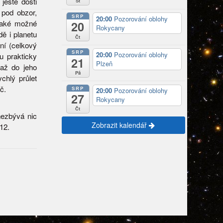
 ještě dosti
St
 pod obzor,
SRP
20:00
Pozorování oblohy
 také možné
20
Rokycany
ě i planetu
Čt
ní (celkový
SRP
20:00
Pozorování oblohy
u prakticky
21
Plzeň
 až do jeho
Pá
chlý průlet
č.
SRP
20:00
Pozorování oblohy
27
Rokycany
Čt
nezbývá nic
Zobrazit kalendář
12.