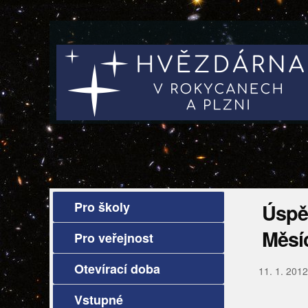
Pro školy
Úspě
Měsí
Pro veřejnost
Otevírací doba
11. 1. 2012
Vstupné