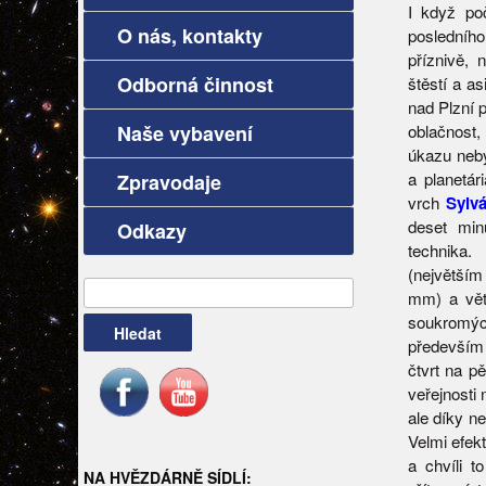
I když po
O nás, kontakty
posledníh
příznivě,
Odborná činnost
štěstí a a
nad Plzní p
Naše vybavení
oblačnost,
úkazu neby
a planetár
Zpravodaje
vrch
Sylv
deset min
Odkazy
technika.
(největší
Vyhledávání
mm) a větš
soukromý
především
čtvrt na p
veřejnosti
ale díky n
Velmi efek
a chvíli 
NA HVĚZDÁRNĚ SÍDLÍ: