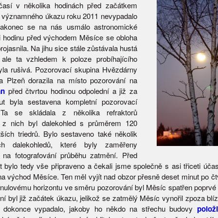
časí v několika hodinách před začátkem
o významného úkazu roku 2011 nevypadalo
 nakonec se na nás usmálo astronomické
si hodinu před východem Měsíce se obloha
rojasnila. Na jihu sice stále zůstávala hustá
 ale ta vzhledem k poloze probíhajícího
la rušivá. Pozorovací skupina Hvězdárny
ia Plzeň dorazila na místo pozorování na
án
před čtvrtou hodinou odpolední a již za
ut byla sestavena kompletní pozorovací
 Ta se skládala z několika refraktorů
m z nich byl dalekohled s průměrem 120
ích triedrů. Bylo sestaveno také několik
ch dalekohledů, které byly zaměřeny
 na fotografování průběhu zatmění. Před
ět bylo tedy vše připraveno a čekali jsme společně s asi třiceti úča
 na východ Měsíce. Ten měl vyjít nad obzor přesně deset minut po čt
enulovému horizontu ve směru pozorování byl Měsíc spatřen poprvé 
tní byl již začátek úkazu, jelikož se zatmělý Měsíc vynořil zpoza b
to dokonce vypadalo, jakoby ho někdo na střechu budovy
položi