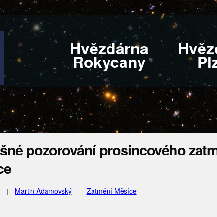
Hvězdárna
Hvěz
Rokycany
Pl
šné pozorování prosincového zatm
ce
Martin Adamovský
Zatmění Měsíce