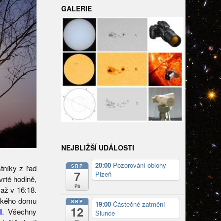
GALERIE
NEJBLIŽŠÍ UDÁLOSTI
20:00
Pozorování oblohy
SRP
stníky z řad
7
Plzeň
vrté hodině,
Pá
až v 16:18.
lízkého domu
SRP
19:00
Částečné zatmění
12
l
. Všechny
Slunce