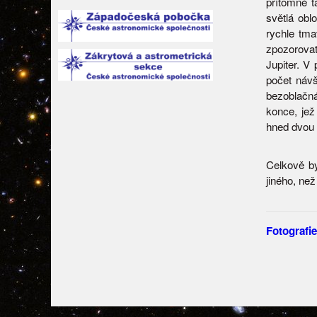
přítomné t
světlá obl
rychle tma
zpozorovat
Jupiter. V
počet návš
bezoblačn
konce, jež
hned dvou 
Celkově by
jiného, než
Fotografie