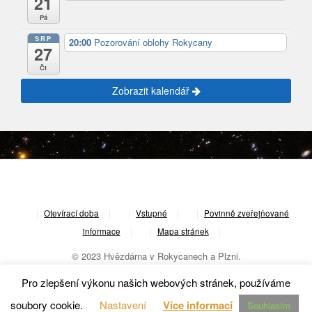
21
Pá
SRP
20:00
Pozorování oblohy Rokycany
27
Čt
Zobrazit kalendář
|
Otevírací doba
|
Vstupné
|
Povinně zveřejňované
informace
|
Mapa stránek
|
© 2023 Hvězdárna v Rokycanech a Plzni.
Pro zlepšení výkonu našich webových stránek, používáme
soubory cookie.
Nastavení
Více informací
Souhlasím