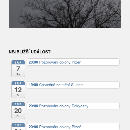
NEJBLIŽŠÍ UDÁLOSTI
20:00
Pozorování oblohy Plzeň
SRP
7
Pá
SRP
19:00
Částečné zatmění Slunce
12
St
SRP
20:00
Pozorování oblohy Rokycany
20
Čt
SRP
20:00
Pozorování oblohy Plzeň