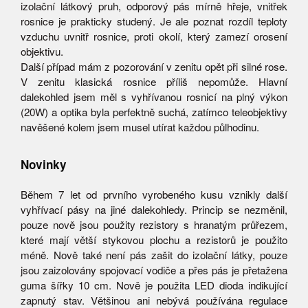
izolační látkový pruh, odporový pás mírně hřeje, vnitřek
rosnice je prakticky studený. Je ale poznat rozdíl teploty
vzduchu uvnitř rosnice, proti okolí, který zamezí orosení
objektivu.
Další případ mám z pozorování v zenitu opět při silné rose.
V zenitu klasická rosnice příliš nepomůže. Hlavní
dalekohled jsem měl s vyhřívanou rosnicí na plný výkon
(20W) a optika byla perfektně suchá, zatímco teleobjektivy
navěšené kolem jsem musel utírat každou půlhodinu.
Novinky
Během 7 let od prvního vyrobeného kusu vznikly další
vyhřívací pásy na jiné dalekohledy. Princip se nezměnil,
pouze nově jsou použity rezistory s hranatým průřezem,
které mají větší stykovou plochu a rezistorů je použito
méně. Nově také není pás zašit do izolační látky, pouze
jsou zaizolovány spojovací vodiče a přes pás je přetažena
guma šířky 10 cm. Nově je použita LED dioda indikující
zapnutý stav. Většinou ani nebývá používána regulace