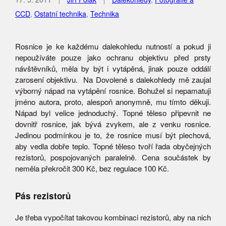
CCD
,
Ostatní technika
,
Technika
Rosnice je ke každému dalekohledu nutností a pokud ji
nepoužíváte pouze jako ochranu objektivu před prsty
návštěvníků, měla by být i vytápěná, jinak pouze oddálí
zarosení objektivu. Na Dovolené s dalekohledy mě zaujal
výborný nápad na vytápění rosnice. Bohužel si nepamatuji
jméno autora, proto, alespoň anonymně, mu tímto děkuji.
Nápad byl velice jednoduchý. Topné těleso připevnit ne
dovnitř rosnice, jak bývá zvykem, ale z venku rosnice.
Jedinou podmínkou je to, že rosnice musí být plechová,
aby vedla dobře teplo. Topné těleso tvoří řada obyčejných
rezistorů, pospojovaných paralelně. Cena součástek by
neměla překročit 300 Kč, bez regulace 100 Kč.
Pás rezistorů
Je třeba vypočítat takovou kombinaci rezistorů, aby na nich