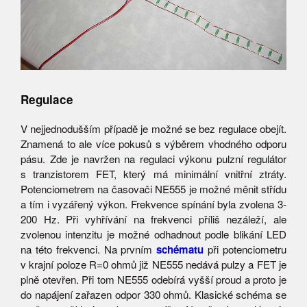
Regulace
V nejjednodušším případě je možné se bez regulace obejít.
Znamená to ale více pokusů s výběrem vhodného odporu
pásu. Zde je navržen na regulaci výkonu pulzní regulátor
s tranzistorem FET, který má minimální vnitřní ztráty.
Potenciometrem na časovači NE555 je možné měnit střídu
a tím i vyzářený výkon. Frekvence spínání byla zvolena 3-
200 Hz. Při vyhřívání na frekvenci příliš nezáleží, ale
zvolenou intenzitu je možné odhadnout podle blikání LED
na této frekvenci. Na prvním
schématu
při potenciometru
v krajní poloze R=0 ohmů již NE555 nedává pulzy a FET je
plně otevřen. Při tom NE555 odebírá vyšší proud a proto je
do napájení zařazen odpor 330 ohmů. Klasické schéma se