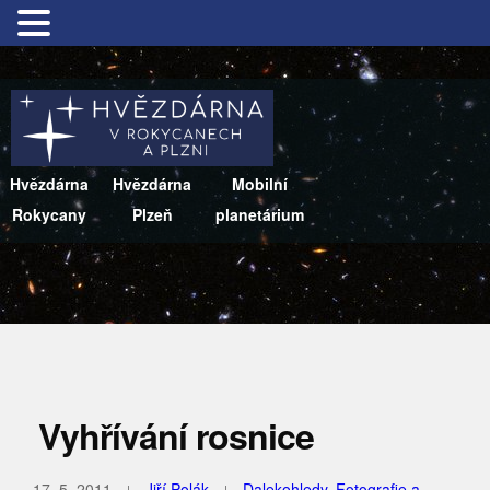
Hvězdárna
Hvězdárna
Mobilní
Rokycany
Plzeň
planetárium
Vyhřívání rosnice
17. 5. 2011
Jiří Polák
Dalekohledy
,
Fotografie a