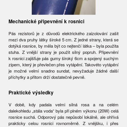
Mechanické připevnění k rosnici
Pás rezistorů je z důvodů elektrického zaizolování zašit
mezi dva pruhy látky široké 5 cm. Z jedné strany, která se
dotýká rosnice, by měla být co nejtenčí látka – byla použita
stuha. Z vnější strany je použit silný popruh. Připevnění
k rosnici zajišťuje pás gumy široký 6cm a spojený suchým
zipem, který je převlečen přes vytápění. Takovéto vytápění
je možné velmi snadno sundat, nevyžaduje žádné další
příchytky a přitom drží dostatečně pevně.
Praktické výsledky
V době, kdy padala velmi silná rosa a na celém
dalekohledu „stála voda“ byla při plném výkonu (20W) celá
rosnice suchá. Odporový pás nepůsobí lokálně, ale ohřívá
prakticky celou rosnici rovnoměrně. Z vnějšku, i přes