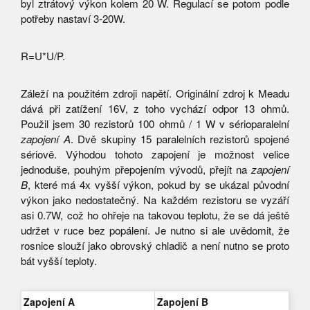
byl ztrátový výkon kolem 20 W. Regulací se potom podle
potřeby nastaví 3-20W.
R=U*U/P.
Záleží na použitém zdroji napětí. Originální zdroj k Meadu
dává při zatížení 16V, z toho vychází odpor 13 ohmů.
Použil jsem 30 rezistorů 100 ohmů / 1 W v sérioparalelní
zapojení A
. Dvě skupiny 15 paralelních rezistorů spojené
sériově. Výhodou tohoto zapojení je možnost velice
jednoduše, pouhým přepojením vývodů, přejít na
zapojení
B
, které má 4x vyšší výkon, pokud by se ukázal původní
výkon jako nedostatečný. Na každém rezistoru se vyzáří
asi 0.7W, což ho ohřeje na takovou teplotu, že se dá ještě
udržet v ruce bez popálení. Je nutno si ale uvědomit, že
rosnice slouží jako obrovský chladič a není nutno se proto
bát vyšší teploty.
Zapojení A
Zapojení B