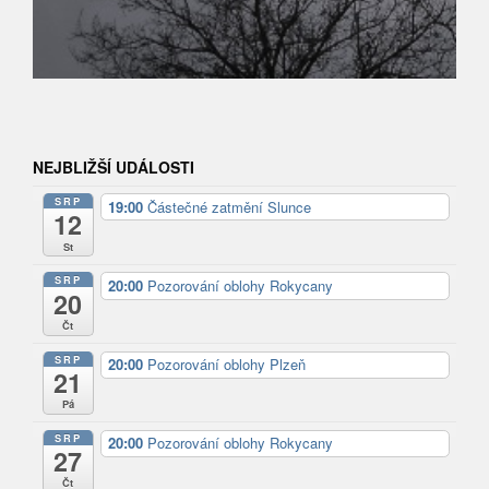
NEJBLIŽŠÍ UDÁLOSTI
SRP
19:00
Částečné zatmění Slunce
12
St
SRP
20:00
Pozorování oblohy Rokycany
20
Čt
SRP
20:00
Pozorování oblohy Plzeň
21
Pá
SRP
20:00
Pozorování oblohy Rokycany
27
Čt