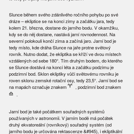
Slunce během svého zdánlivého ročního pohybu po své
dráze – ekliptice se na konci zimy a začátku jara, tedy
kolem 21. března, dostane do jarního bodu. V okamžiku,
kdy se do něj dostane, nastává jarní rovnodennost. Na
severní polokouli končí zima a začíná jaro. Jarní bod je
tedy místo, kde dráha Slunce na jaře protne světový
rovník. Nutno dodat, že ekliptika se kříží ve dvou místech
vzdálených od sebe 180°. Tím druhým bodem, do kterého
se Slunce dostává na konci léta a začátku podzimu je
podzimní bod. Sklon ekliptiky vůči světovému rovníku je
roven sklonu zemské rotační osy, tedy 23,5°. Jarní bod se
na mapách označuje znakem
, podzimní bod znakem
.
Jarní bod je také počátkem souřadných systémů
používaných v astronomii. V jarním bodě má počátek
druhý ekvatoreální (rovníkový) souřadný systém (od
jarního bodu je určována rektascenze &#945), i ekliptikální