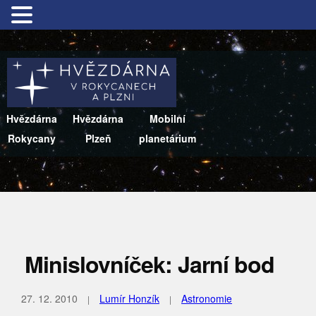
Hvězdárna
Hvězdárna
Mobilní
Rokycany
Plzeň
planetárium
Minislovníček: Jarní bod
27. 12. 2010
Lumír Honzík
Astronomie