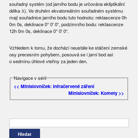
souřadný systém (od jarního bodu je určována ekliptikální
délka λ). Ve druhém ekvatoreálním souřadném systému
mají souřadnice jarního bodu tuto hodnotu: rektascenze 0h
0m 0s, deklinace 0° 0′ 0“, podzimního bodu: rektascenze
12h 0m 0s, deklinace 0° 0′ 0“.
Vzhledem k tomu, že dochází neustále ke stáčení zemské
osy precesním pohybem, posouvá se i jarní bod asi
o sedminu úhlové vteřiny za jeden den.
Navigace v sérii
<< Minislovníček: Infračervené záření
Minislovníček: Komety >>
Vyhledávání