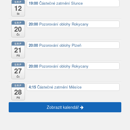
SRP
19:00
Částečné zatmění Slunce
12
St
SRP
20:00
Pozorování oblohy Rokycany
20
Čt
SRP
20:00
Pozorování oblohy Plzeň
21
Pá
SRP
20:00
Pozorování oblohy Rokycany
27
Čt
SRP
4:15
Částečné zatmění Měsíce
28
Pá
Zobrazit kalendář