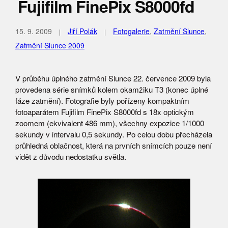
Fujifilm FinePix S8000fd
15. 9. 2009
Jiří Polák
Fotogalerie
,
Zatmění Slunce
,
Zatmění Slunce 2009
V průběhu úplného zatmění Slunce 22. července 2009 byla
provedena série snímků kolem okamžiku T3 (konec úplné
fáze zatmění). Fotografie byly pořízeny kompaktním
fotoaparátem Fujifilm FinePix S8000fd s 18x optickým
zoomem (ekvivalent 486 mm), všechny expozice 1/1000
sekundy v intervalu 0,5 sekundy. Po celou dobu přecházela
průhledná oblačnost, která na prvních snímcích pouze není
vidět z důvodu nedostatku světla.