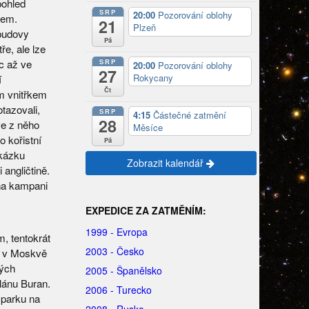
pohled
SRP
20:00
Pozorování oblohy
zem.
21
Plzeň
 budovy
Pá
ře, ale lze
c až ve
SRP
20:00
Pozorování oblohy
27
Rokycany
í
Čt
m vnitřkem
tazovali,
SRP
4:15
Částečné zatmění
28
ve z něho
Měsíce
o kořistní
Pá
ukázku
Zobrazit kalendář
 angličtině.
na kampani
EXPEDICE ZA ZATMĚNÍM:
1999 - Evropa
, tentokrát
2003 - Česko
a v Moskvě
vých
2005 - Španělsko
lánu Buran.
2006 - Turecko
 parku na
2008 - Rusko