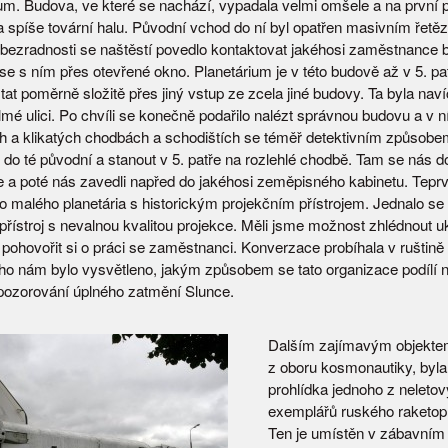
ium. Budova, ve které se nachází, vypadala velmi omšele a na první 
a spíše tovární halu. Původní vchod do ní byl opatřen masivním řetě
 bezradnosti se naštěstí povedlo kontaktovat jakéhosi zaměstnance
se s ním přes otevřené okno. Planetárium je v této budově až v 5. pat
at poměrně složitě přes jiný vstup ze zcela jiné budovy. Ta byla naví
lmé ulici. Po chvíli se konečně podařilo nalézt správnou budovu a v n
h a klikatých chodbách a schodištích se téměř detektivním způsobe
 do té původní a stanout v 5. patře na rozlehlé chodbě. Tam se nás do
 a poté nás zavedli napřed do jakéhosi zeměpisného kabinetu. Tepr
o malého planetária s historickým projekčním přístrojem. Jednalo se 
přístroj s nevalnou kvalitou projekce. Měli jsme možnost zhlédnout 
pohovořit si o práci se zaměstnanci. Konverzace probíhala v ruštině i
ho nám bylo vysvětleno, jakým způsobem se tato organizace podílí 
ozorování úplného zatmění Slunce.
Dalším zajímavým objektem
z oboru kosmonautiky, byl
prohlídka jednoho z neleto
exemplářů ruského raketop
Ten je umístěn v zábavním