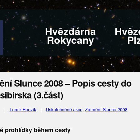
Hvězdárna
Hvěz
Rokycany
Pl
ění Slunce 2008 – Popis cesty do
ibirska (3.část)
Lumír Honzík
Uskutečněné akce
,
Zatmění Slunce 2008
é prohlídky během cesty