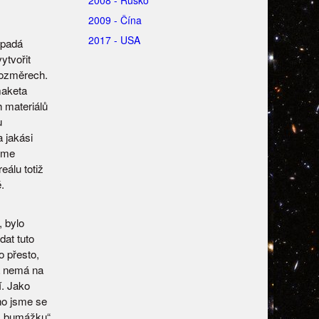
2009 - Čína
2017 - USA
ypadá
ytvořit
rozměrech.
maketa
h materiálů
u
 jakási
jsme
álu totiž
.
 bylo
dat tuto
 přesto,
a nemá na
í. Jako
ho jsme se
u „bumážku“