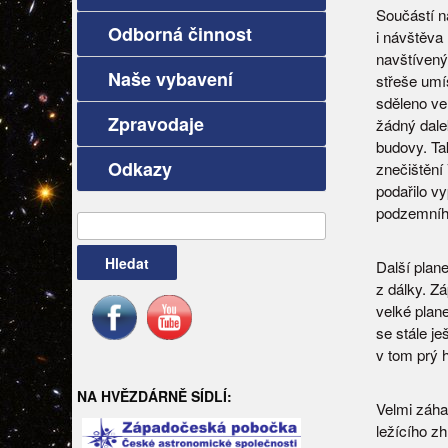
Součástí 
Odborná činnost
i návštěva 
navštívený
Naše vybavení
střeše umí
sděleno ve 
Zpravodaje
žádný dale
budovy. Tak
Odkazy
znečištění
podařilo vy
podzemního
Vyhledávání
Další plan
z dálky. Z
velké plan
se stále je
v tom prý h
NA HVĚZDÁRNĚ SÍDLÍ:
Velmi záha
ležícího z