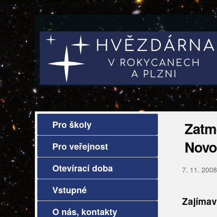
Pro školy
Zatm
Novos
Pro veřejnost
Otevírací doba
7. 11. 2008
Vstupné
Zajímav
O nás, kontakty