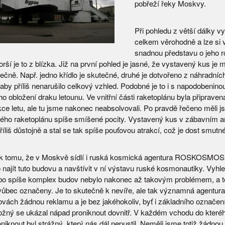
pobřeží řeky Moskvy.
Při pohledu z větší dálky v
celkem věrohodně a lze si v
snadnou představu o jeho 
ší je to z blízka. Již na první pohled je jasné, že vystavený kus je 
ečně. Např. jedno křídlo je skutečné, druhé je dotvořeno z náhradníc
aby příliš nenarušilo celkový vzhled. Podobné je to i s napodobenino
 obložení draku letounu. Ve vnitřní části raketoplánu byla připravena
kce letu, ale tu jsme nakonec neabsolvovali. Po pravdě řečeno měli 
ého raketoplánu spíše smíšené pocity. Vystavený kus v zábavním are
íliš důstojně a stal se tak spíše pouťovou atrakcí, což je dost smutné
k tomu, že v Moskvě sídlí i ruská kosmická agentura ROSKOSMOS,
najít tuto budovu a navštívit v ní výstavu ruské kosmonautiky. Vyhle
o spíše komplex budov nebylo nakonec až takovým problémem, a to
vůbec označeny. Je to skutečně k nevíře, ale tak významná agentur
vách žádnou reklamu a je bez jakéhokoliv, byť i základního označen
žný se ukázal nápad proniknout dovnitř. V každém vchodu do které
oniknout byl strážný, který nás dál nepustil. Neměli jsme totiž žádno