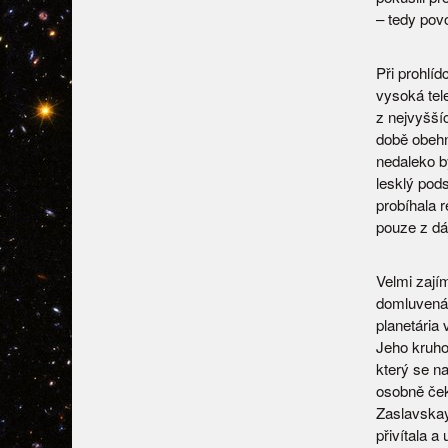
– tedy pov
Při prohlí
vysoká tele
z nejvyšší
době obehn
nedaleko b
lesklý pods
probíhala 
pouze z dá
Velmi zají
domluvená
planetária 
Jeho kruho
který se n
osobně ček
Zaslavskay
přivítala a