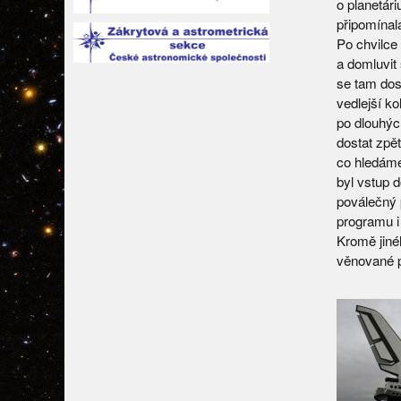
o planetár
připomínal
Po chvilce
a domluvit 
se tam dost
vedlejší ko
po dlouhýc
dostat zpět
co hledáme
byl vstup d
poválečný 
programu i 
Kromě jiné
věnované p