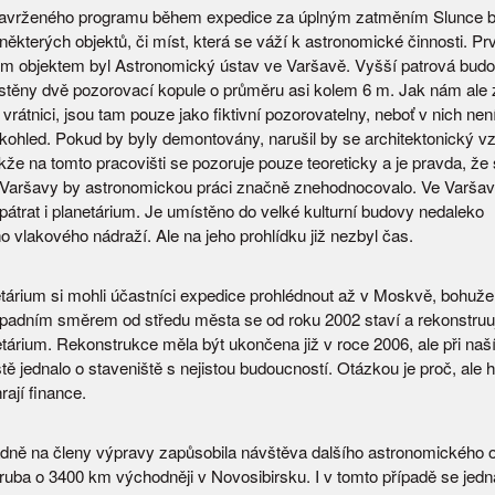
navrženého programu během expedice za úplným zatměním Slunce b
některých objektů, či míst, která se váží k astronomické činnosti. P
m objektem byl Astronomický ústav ve Varšavě. Vyšší patrová bud
stěny dvě pozorovací kopule o průměru asi kolem 6 m. Jak nám ale 
vrátnici, jsou tam pouze jako fiktivní pozorovatelny, neboť v nich nen
kohled. Pokud by byly demontovány, narušil by se architektonický v
že na tomto pracovišti se pozoruje pouze teoreticky a je pravda, že 
 Varšavy by astronomickou práci značně znehodnocovalo. Ve Varšav
pátrat i planetárium. Je umístěno do velké kulturní budovy nedaleko
 vlakového nádraží. Ale na jeho prohlídku již nezbyl čas.
etárium si mohli účastníci expedice prohlédnout až v Moskvě, bohuže
ápadním směrem od středu města se od roku 2002 staví a rekonstruu
etárium. Rekonstrukce měla být ukončena již v roce 2006, ale při naš
ště jednalo o staveniště s nejistou budoucností. Otázkou je proč, ale hl
rají finance.
dně na členy výpravy zapůsobila návštěva dalšího astronomického o
hruba o 3400 km východněji v Novosibirsku. I v tomto případě se jedn