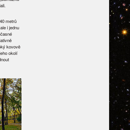
li.
540 metrů
le i jednu
učasné
ativně
oký kovově
jeho okolí
dnout