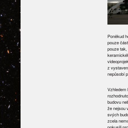
Poněkud hor
pouze část
pouze tak, 
keramického
videoproje
z vystaven
nepůsobí př
Vzhledem 
rozhodnuto 
budovu neb
že nejsou 
svých budo
zcela nemo
pokusili pr