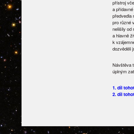
přístroj vč
a přídavné
předvedla 
pro různé 
nelišily od
a hlavně ži
k vzájemné
dozvěděli 
Návštěva t
úplným zatm
1. díl toh
2. díl to