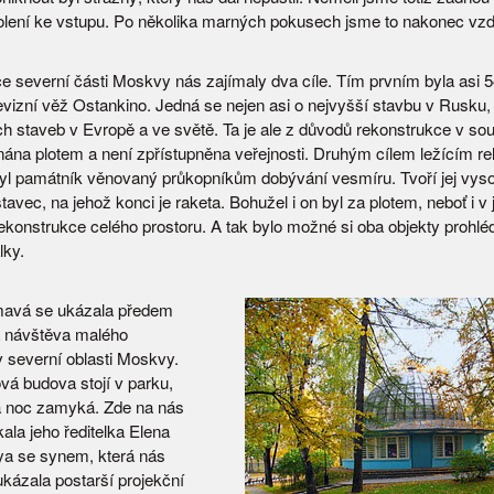
olení ke vstupu. Po několika marných pokusech jsme to nakonec vzda
dce severní části Moskvy nás zajímaly dva cíle. Tím prvním byla asi 
vizní věž Ostankino. Jedná se nejen asi o nejvyšší stavbu v Rusku, a
ch staveb v Evropě a ve světě. Ta je ale z důvodů rekonstrukce v so
ána plotem a není zpřístupněna veřejnosti. Druhým cílem ležícím rel
yl památník věnovaný průkopníkům dobývání vesmíru. Tvoří jej vys
tavec, na jehož konci je raketa. Bohužel i on byl za plotem, neboť i v 
rekonstrukce celého prostoru. A tak bylo možné si oba objekty prohlé
lky.
mavá se ukázala předem
 návštěva malého
v severní oblasti Moskvy.
vá budova stojí v parku,
a noc zamyká. Zde na nás
ala jeho ředitelka Elena
a se synem, která nás
 ukázala postarší projekční