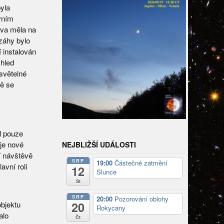
yla
rvním
ova měla na
záhy bylo
í instalován
zhled
světelné
ě se
l pouze
je nové
NEJBLIŽŠÍ UDÁLOSTI
í návštěvě
SRP
19:00
Částečné zatmění
avní roli
12
Slunce
St
SRP
20:00
Pozorování oblohy
bjektu
20
Rokycany
alo
Čt