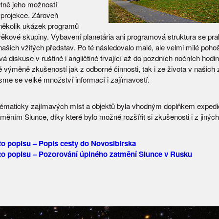
etně jeho možností
 projekce. Zároveň
několik ukázek programů
věkové skupiny. Vybavení planetária ani programová struktura se pra
 našich vžitých představ. Po té následovalo malé, ale velmi milé poho
vá diskuse v ruštině i angličtině trvající až do pozdních nočních hodi
 výměně zkušeností jak z odborné činnosti, tak i ze života v našich
jsme se velké množství informací i zajímavostí.
ématicky zajímavých míst a objektů byla vhodným doplňkem expedi
ěním Slunce, díky které bylo možné rozšířit si zkušenosti i z jiných 
oto popisu – Popis cesty do Novosibirska
hoto popisu – Pozorování úplného zatmění Slunce v Rusku