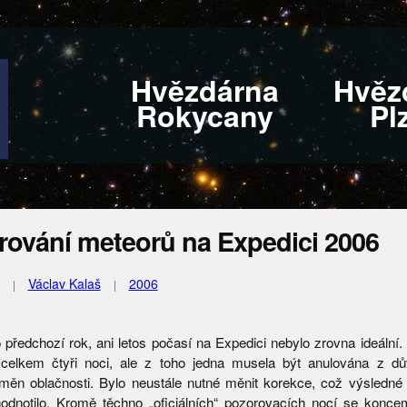
Hvězdárna
Hvěz
Rokycany
Pl
rování meteorů na Expedici 2006
Václav Kalaš
2006
o předchozí rok, ani letos počasí na Expedici nebylo zrovna ideální.
 celkem čtyři noci, ale z toho jedna musela být anulována z d
měn oblačnosti. Bylo neustále nutné měnit korekce, což výsledné
odnotilo. Kromě těchno „oficiálních“ pozorovacích nocí se konc