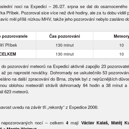
oslední noci na Expedici – 26./27. srpna se dal do osamoceného
rka Příbek. Pozoroval sice více než dvě hodiny, ale za tu dobu viděl
avíc měl příliš nízkou MHV, takže jeho pozorování nebylo zasláno d
 pozorovatele
Čas pozorování
Meteor
Jiří Příbek
130 minut
10
CELKEM
130 minut
10
do pozorování meteorů na Expedici aktivně zapojilo 23 pozorovatel
až po naprosté nováčky. Dohromady se uskutečnilo 53 pozorování
posláno na další zpracování do Brna, zbytek byl z nejrůznějších dův
nou oblohou meteoráři strávili dohromady 84 hodin a 38 minut a
i 623 meteorů.
mavost uvedu na závěr tři „rekordy“ z Expedice 2006:
c napozorovaných nocí – celkem
4
mají
Václav Kalaš, Matěj Ku
a