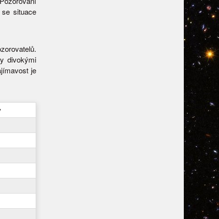
 Pozorování
 se situace
zorovatelů.
ly divokými
jímavost je
y