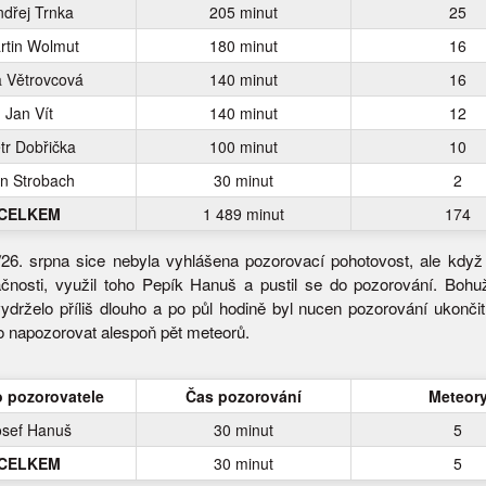
dřej Trnka
205 minut
25
rtin Wolmut
180 minut
16
a Větrovcová
140 minut
16
Jan Vít
140 minut
12
tr Dobřička
100 minut
10
n Strobach
30 minut
2
CELKEM
1 489 minut
174
/26. srpna sice nebyla vyhlášena pozorovací pohotovost, ale když 
ačnosti, využil toho Pepík Hanuš a pustil se do pozorování. Bohuž
ydrželo příliš dlouho a po půl hodině byl nucen pozorování ukončit
o napozorovat alespoň pět meteorů.
 pozorovatele
Čas pozorování
Meteor
osef Hanuš
30 minut
5
CELKEM
30 minut
5