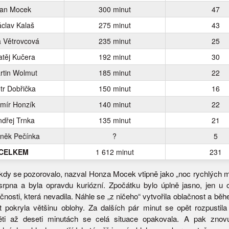
an Mocek
300 minut
47
clav Kalaš
275 minut
43
a Větrovcová
235 minut
25
těj Kučera
192 minut
30
rtin Wolmut
185 minut
22
tr Dobřička
150 minut
16
mír Honzík
140 minut
22
dřej Trnka
135 minut
21
něk Pečínka
?
5
CELKEM
1 612 minut
231
 kdy se pozorovalo, nazval Honza Mocek vtipně jako „noc rychlých m
 srpna a byla opravdu kuriózní. Zpočátku bylo úplně jasno, jen u 
čnosti, která nevadila. Náhle se „z ničeho“ vytvořila oblačnost a bě
 pokryla většinu oblohy. Za dalších pár minut se opět rozpustila
ti až deseti minutách se celá situace opakovala. A pak znov