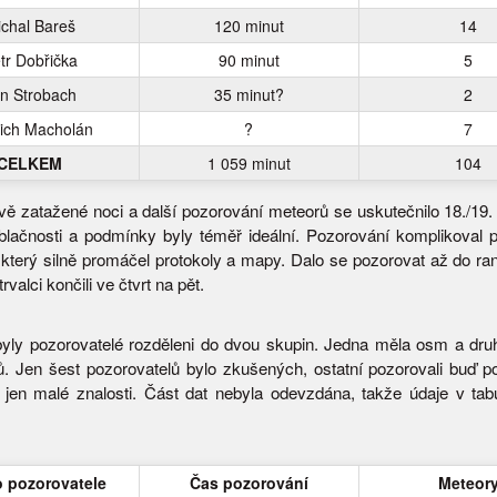
chal Bareš
120 minut
14
tr Dobřička
90 minut
5
n Strobach
35 minut?
2
řich Macholán
?
7
CELKEM
1 059 minut
104
vě zatažené noci a další pozorování meteorů se uskutečnilo 18./19.
blačnosti a podmínky byly téměř ideální. Pozorování komplikoval 
 který silně promáčel protokoly a mapy. Dalo se pozorovat až do ran
rvalci končili ve čtvrt na pět.
byly pozorovatelé rozděleni do dvou skupin. Jedna měla osm a dr
ů. Jen šest pozorovatelů bylo zkušených, ostatní pozorovali buď p
 jen malé znalosti. Část dat nebyla odevzdána, takže údaje v tab
 pozorovatele
Čas pozorování
Meteor