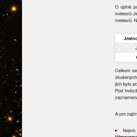
O úplně p
meteorů Ji
meteorů. N
Jméno
Celkem se 
zkušených 
jich bylo 
Pod hvězd
zaznamenal
A pro zají
Nejví