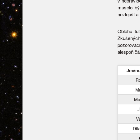
v nepravid
muselo bý
nezlepší a
Oblohu tut
Zkušených
pozorovací
alespoň čá
Jméno
R
Ma
Ma
J
Vá
Dit