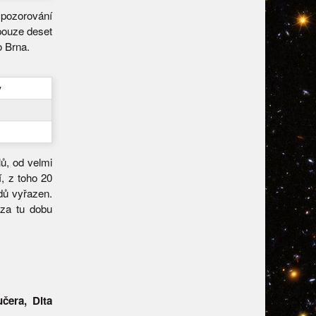
 pozorování
 pouze deset
o Brna.
y
ů, od velmi
, z toho 20
odů vyřazen.
 za tu dobu
čera, Dita