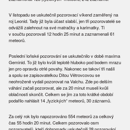
V listopadu se uskutečnil pozorovací víkend zaměřený na
roj Leonid. Tady již byla účast slabší, jen tři pozorovatelé se
odvážili zalehnout na své matračky a karimatky. Ti
v součtu pozorovali 12 hodin 25 minut a zaznamenali 61
meteorů.
Poslední loňské pozorování se uskutečnilo v době maxima
Geminid. To již bylo kvůli teplotě hluboko pod bodem mrazu
jen pro opravdu otrlé povahy. Nakonec se takoví tři našli
a spolu se zapisovatelkou Ditou Větrovcovou se
neohroženě vydali pozorovat na Valchu. Zde po delším
váhání začali pozorovat, ale za 20 minut museli kvůli
oblačnosti skončit. Celkem se jim za toto krátké období
podařilo nahlásit 14 „fyzických“ meteorů, 30 záznamů.
Za celý rok bylo napozorováno 554 meteorů za celkový
čas 55 hodin 20 minut. Celkem pozorovalo osm
pozorovatelů, kteří dohromady uskutečnili 28 pozorování