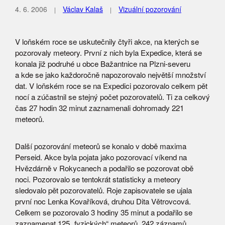
4. 6. 2006
Václav Kalaš
Vizuální pozorování
V loňském roce se uskutečnily čtyři akce, na kterých se
pozorovaly meteory. První z nich byla Expedice, která se
konala již podruhé u obce Bažantnice na Plzni-severu
a kde se jako každoročně napozorovalo největší množství
dat. V loňském roce se na Expedici pozorovalo celkem pět
nocí a zúčastnil se stejný počet pozorovatelů. Ti za celkový
čas 27 hodin 32 minut zaznamenali dohromady 221
meteorů.
Další pozorování meteorů se konalo v době maxima
Perseid. Akce byla pojata jako pozorovací víkend na
Hvězdárně v Rokycanech a podařilo se pozorovat obě
noci. Pozorovalo se tentokrát statisticky a meteory
sledovalo pět pozorovatelů. Roje zapisovatele se ujala
první noc Lenka Kovaříková, druhou Dita Větrovcová.
Celkem se pozorovalo 3 hodiny 35 minut a podařilo se
zaznamenat 125 „fyzických“ meteorů, 242 záznamů.