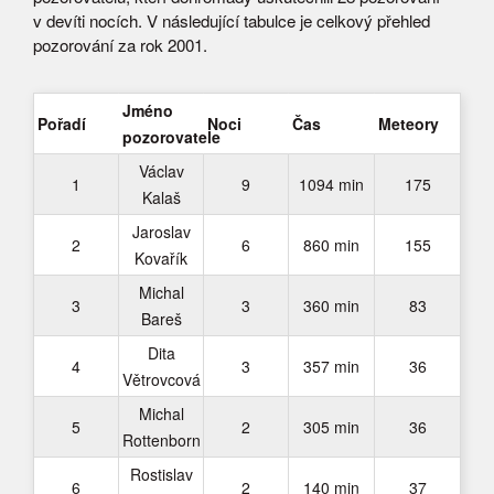
v devíti nocích. V následující tabulce je celkový přehled
pozorování za rok 2001.
Jméno
Pořadí
Noci
Čas
Meteory
pozorovatele
Václav
1
9
1094 min
175
Kalaš
Jaroslav
2
6
860 min
155
Kovařík
Michal
3
3
360 min
83
Bareš
Dita
4
3
357 min
36
Větrovcová
Michal
5
2
305 min
36
Rottenborn
Rostislav
6
2
140 min
37