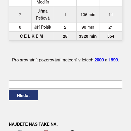
Medlín
Jiřina
7
1
106 min
11
Pešová
8
Jiří Polák
2
98 min
21
C E L K E M
28
3320 min
554
Pro srovnání: pozorování meteorů v letech
2000
a
1999
.
Vyhledávání
NAJDETE NÁS TAKÉ NA: