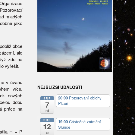
 Organizace
Pozorovací
řad mladých
dobně jako
 poblíž obce
zázemí, ale
dyž zde na
o vyřešit.
eme v úvahu
NEJBLIŽŠÍ UDÁLOSTI
ohem více.
tek nových
20:00
Pozorování oblohy
SRP
 celou dobu
7
Plzeň
ná práce na
Pá
SRP
19:00
Částečné zatmění
12
Slunce
stila H + P
St