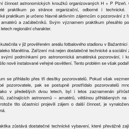
ční činnost astronomických kroužků organizovaných H + P Plzeň.
 celé praktikum po stránce organizační, odborné i technické. 
ké praktikum je určeno hlavně aktivním zájemcům o pozorování z 
 amatérů a začátečníků. Svým významem praktikum přesáhlo po
letech regionální charakter.
kutečnila v již prověřeném areálu fotbalového stadionu v Bažantnici
leko Manětína. Zařízení má nejen dostatečné technické a sociální 
i svými podmínkami pro astronomická amatérská pozorování, i k
ilo nově instalované veřejné osvětlení. Tento problém se však podařil
um se přihlásilo přes tři desítky pozorovatelů. Pokud však vezm
obé pozorovatele, pak se postupně prostřídalo pozorovatelů mn
ako v předešlých dvou letech, byl i letos zaznamenán přírůs
lů, začínajících astronomů – amatérů, většinou přihlášených na
Protože tito účastníci projevili zájem o další činnost, je vynalože
ná.
ktika zůstává dostatečné technické vybavení, které převážně zaji