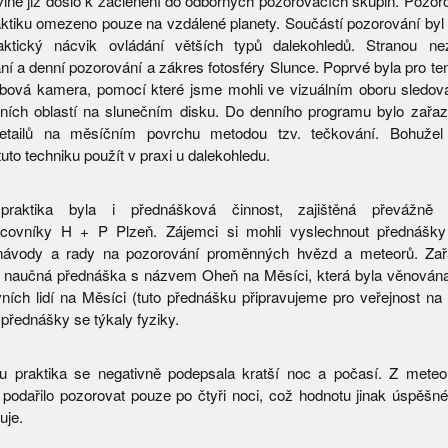
vině již došlo k začlenění do odborných pozorovacích skupin. Pozoro
aktiku omezeno pouze na vzdálené planety. Součástí pozorování by
aktický nácvik ovládání větších typů dalekohledů. Stranou nez
ání a denní pozorování a zákres fotosféry Slunce. Poprvé byla pro t
bová kamera, pomocí které jsme mohli ve vizuálním oboru sledov
vních oblastí na slunečním disku. Do denního programu bylo zařaz
etailů na měsíčním povrchu metodou tzv. tečkování. Bohužel 
tuto techniku použít v praxi u dalekohledu.
praktika byla i přednášková činnost, zajištěná převážně 
acovníky H + P Plzeň. Zájemci si mohli vyslechnout přednášky 
 návody a rady na pozorování proměnných hvězd a meteorů. Zař
ě naučná přednáška s názvem Oheň na Měsíci, která byla věnována
rvních lidí na Měsíci (tuto přednášku připravujeme pro veřejnost na 
 přednášky se týkaly fyziky.
u praktika se negativně podepsala kratší noc a počasí. Z meteo
podařilo pozorovat pouze po čtyři noci, což hodnotu jinak úspěšné
uje.