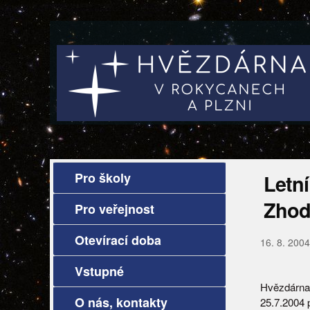
Pro školy
Letn
Zhod
Pro veřejnost
Otevírací doba
16. 8. 2004
Vstupné
Hvězdárna
O nás, kontakty
25.7.2004 