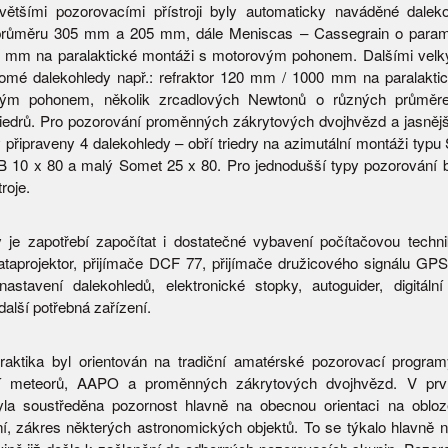
většími pozorovacími přístroji byly automaticky naváděné dalek
růměru 305 mm a 205 mm, dále Meniscas – Cassegrain o param
mm na paralaktické montáži s motorovým pohonem. Dalšími velkým
omé dalekohledy např.: refraktor 120 mm / 1000 mm na paralakti
ým pohonem, několik zrcadlových Newtonů o různých průměr
iedrů. Pro pozorování proměnných zákrytových dvojhvězd a jasnějš
připraveny 4 dalekohledy – obří triedry na azimutální montáži typu
B 10 x 80 a malý Somet 25 x 80. Pro jednodušší typy pozorování b
roje.
je zapotřebí započítat i dostatečné vybavení počítačovou techn
dataprojektor, přijímače DCF 77, přijímače družicového signálu GPS
astavení dalekohledů, elektronické stopky, autoguider, digitální 
 další potřebná zařízení.
raktika byl orientován na tradiční amatérské pozorovací progra
í meteorů, AAPO a proměnných zákrytových dvojhvězd. V prvn
byla soustředěna pozornost hlavně na obecnou orientaci na oblo
í, zákres některých astronomických objektů. To se týkalo hlavně 