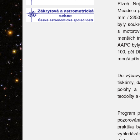
Plzeň. Nej
Meade o p
mm / 2250 
byly soukr
s motorov
menších tr
AAPO byly 
100, pět D
menší příst
Do výbavy 
tiskárny, 
polohy a n
teodolity a
Program p
pozorován
praktika 
vyhledáván