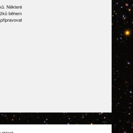
ků. Některé
oužků během
připravovat
 stránek
|