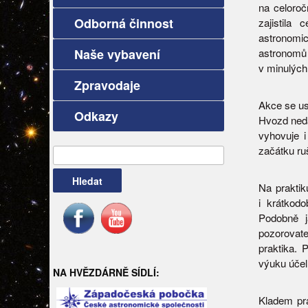
na celoro
Odborná činnost
zajistila
astronomic
Naše vybavení
astronomů
v minulých 
Zpravodaje
Akce se us
Odkazy
Hvozd neda
vyhovuje 
začátku ruš
Vyhledávání
Na praktik
i krátkod
Podobně j
pozorovate
praktika. 
výuku účel
NA HVĚZDÁRNĚ SÍDLÍ:
Kladem pra