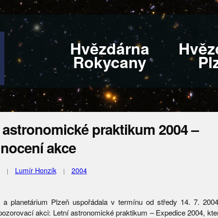
Hvězdárna
Hvěz
Rokycany
Pl
í astronomické praktikum 2004 –
nocení akce
Lumír Honzík
2004
 a planetárium Plzeň uspořádala v termínu od středy 14. 7. 200
pozorovací akci: Letní astronomické praktikum – Expedice 2004, kte