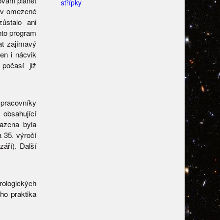
vání planet
střípky
l v omezené
ůstalo ani
ento program
at zajímavý
en i nácvik
počasí již
pracovníky
obsahující
azena byla
 35. výročí
září). Další
rologických
ho praktika