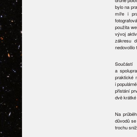
druhé polo
bylo na pr
míře i pr
fotografov
použita we
vývoj akti
zákresu d
nedovolilo 
Součástí 
a spolupr
praktické
i populárn
přistání p
dvě krátké
Na průběh
důvodů se 
trochu sniž