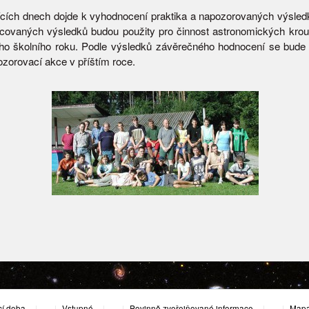
ících dnech dojde k vyhodnocení praktika a napozorovaných výsled
acovaných výsledků budou použity pro činnost astronomických kr
ího školního roku. Podle výsledků závěrečného hodnocení se bude 
zorovací akce v příštím roce.
cí doba
|
Vstupné
|
Povinně zveřejňované informace
|
Mapa