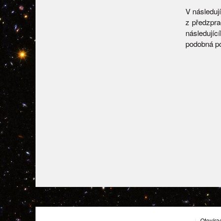
V následuj
z předzpr
následujíc
podobná po
|
Otevíra