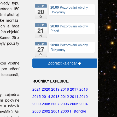
ohledy typu
SRP
20:00
Pozorování oblohy
etrech 150
20
Rokycany
i přístroji
Čt
cké montáži
SRP
ech a řada
20:00
Pozorování oblohy
21
Plzeň
ích objektů
Pá
 Somet 25 x
yly použity
SRP
20:00
Pozorování oblohy
27
Rokycany
Čt
ikou včetně
Zobrazit kalendář
 pro určení
fotoaparát,
ROČNÍKY EXPEDICE:
2021
2020
2019
2018
2017
2016
my, zejména
2015
2014
2013
2012
2011
2010
í polovině
2009
2008
2007
2006
2005
2004
ze a nácvik
2003
2002
2001
2000
Historické
nováčků. Ve