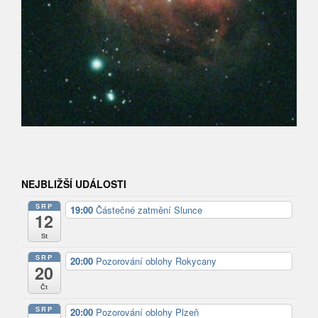
NEJBLIŽŠÍ UDÁLOSTI
SRP
19:00
Částečné zatmění Slunce
12
St
SRP
20:00
Pozorování oblohy Rokycany
20
Čt
SRP
20:00
Pozorování oblohy Plzeň