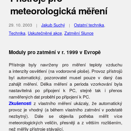
meteorologická měření
29. 10. 2003
Jakub Suchý
Ostatní technika
,
Technika
,
Uskutečněné akce
,
Zatmění Slunce
Moduly pro zatmění v r. 1999 v Evropě
Přístroje byly navrženy pro měření teploty vzduchu
a intenzity osvětlení (na vodorovné ploše). Provoz přístrojů
byl automatický, pozorovatel musel pouze v daný čas
zahájit měření. Délka měření a perioda vzorkování byla
nastavitelná po připojení k PC, stejně tak i přenos
naměřených dat proběhl po připojení k PC.
Zkušenosti
z vlastního měření ukázaly, že automatický
provoz je vhodný (a během vlastního zatmění v podstatě
nezbytný). Dále se objevila potřeba měřit více
meteorologických veličin, přesněji a z větším rozlišením,
než měřily přístroje stávající.