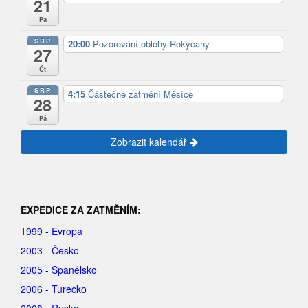
21
Pá
SRP
20:00
Pozorování oblohy Rokycany
27
Čt
SRP
4:15
Částečné zatmění Měsíce
28
Pá
Zobrazit kalendář
EXPEDICE ZA ZATMĚNÍM:
1999 - Evropa
2003 - Česko
2005 - Španělsko
2006 - Turecko
2008 - Rusko