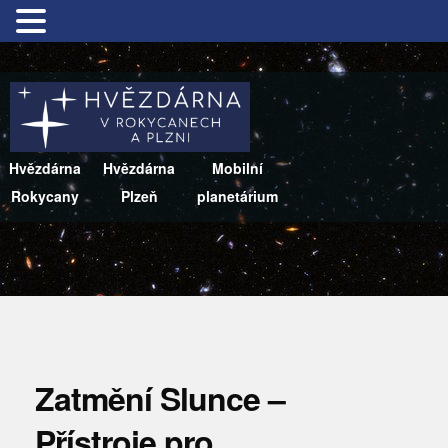
Hvězdárna
Hvězdárna
Mobilní
Rokycany
Plzeň
planetárium
Zatmění Slunce –
Přístroje pro