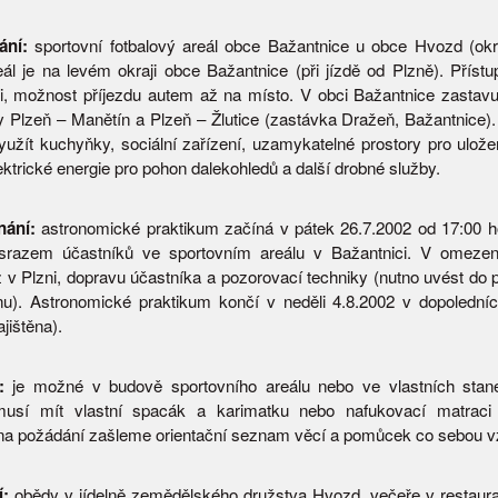
ání:
sportovní fotbalový areál obce Bažantnice u obce Hvozd (ok
eál je na levém okraji obce Bažantnice (při jízdě od Plzně). Přístu
, možnost příjezdu autem až na místo. V obci Bažantnice zastavu
 Plzeň – Manětín a Plzeň – Žlutice (zastávka Dražeň, Bažantnice). 
užít kuchyňky, sociální zařízení, uzamykatelné prostory pro uložen
ektrické energie pro pohon dalekohledů a další drobné služby.
ání:
astronomické praktikum začíná v pátek 26.7.2002 od 17:00 h
) srazem účastníků ve sportovním areálu v Bažantnici. V omeze
az v Plzni, dopravu účastníka a pozorovací techniky (nutno uvést do 
nu). Astronomické praktikum končí v neděli 4.8.2002 v dopolední
jištěna).
:
je možné v budově sportovního areálu nebo ve vlastních stan
musí mít vlastní spacák a karimatku nebo nafukovací matraci
na požádání zašleme orientační seznam věcí a pomůcek co sebou vz
í:
obědy v jídelně zemědělského družstva Hvozd, večeře v restaura