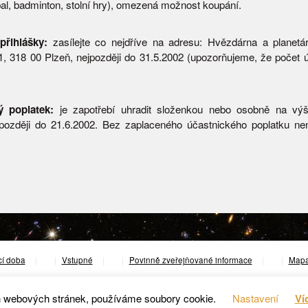
bal, badminton, stolní hry), omezená možnost koupání.
přihlášky:
zasílejte co nejdříve na adresu: Hvězdárna a planetá
, 318 00 Plzeň, nejpozději do 31.5.2002 (upozorňujeme, že počet ú
ý poplatek:
je zapotřebí uhradit složenkou nebo osobně na vý
později do 21.6.2002. Bez zaplaceného účastnického poplatku nen
cí doba
|
Vstupné
|
Povinně zveřejňované informace
|
Mapa
© 2023 Hvězdárna v Rokycanech a Plzni.
h webových stránek, používáme soubory cookie.
Nastavení
Ví