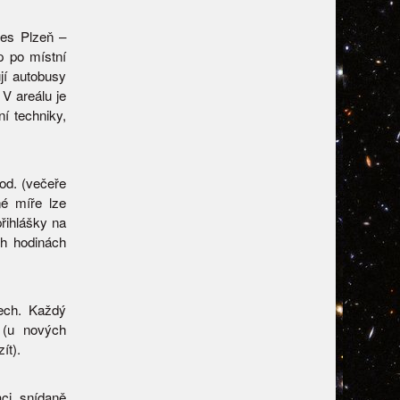
res Plzeň –
p po místní
jí autobusy
V areálu je
í techniky,
od. (večeře
né míře lze
přihlášky na
ch hodinách
ech. Každý
 (u nových
ít).
ci, snídaně