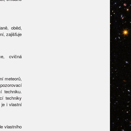
daně, oběd,
í, zajišťuje
e, cvičná
ní meteorů,
pozorovací
 techniku.
í techniky
e i vlastní
le vlastního