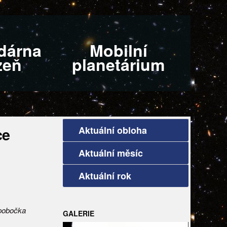
dárna
Mobilní
zeň
planetárium
Aktuální obloha
ce
Aktuální měsíc
Aktuální rok
 pobočka
GALERIE