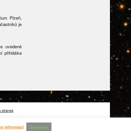
rium Plzeň,
častníků je
še uvedené
í přihláška
 stránek
|
ce informací
Souhlasím