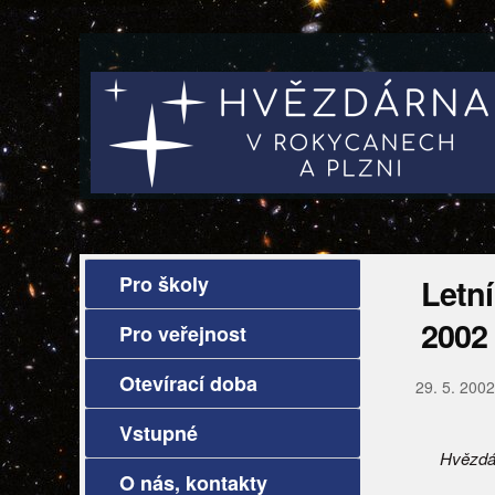
Pro školy
Letn
2002
Pro veřejnost
Otevírací doba
29. 5. 2002
Vstupné
Hvězdá
O nás, kontakty