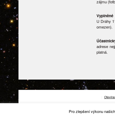
zájmu (fot
Vyplněné 
U Dráhy 11
omezen).
Účastnick
adrese nej
platná.
|
Otevíra
Pro zlepšení výkonu našic