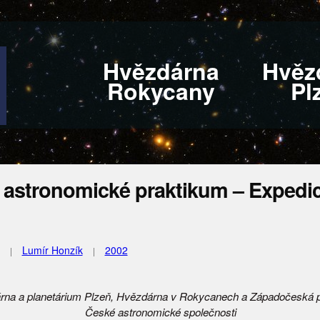
Hvězdárna
Hvěz
Rokycany
Pl
í astronomické praktikum – Expedi
Lumír Honzík
2002
rna a planetárium Plzeň, Hvězdárna v Rokycanech a Západočeská
České astronomické společnosti