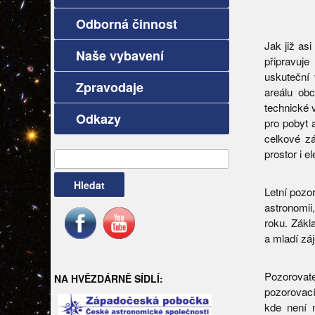
Odborná činnost
Jak již as
Naše vybavení
připravuj
uskuteční
Zpravodaje
areálu ob
technické 
Odkazy
pro pobyt 
celkové z
prostor i e
Vyhledávání
Letní pozo
astronomii
roku. Zákl
a mladí zá
Pozorovat
NA HVĚZDÁRNĚ SÍDLÍ:
pozorovací
kde není 