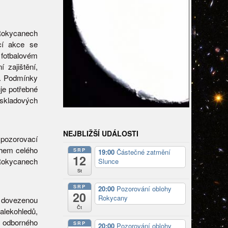
 Rokycanech
ací akce se
fotbalovém
 zajištění,
ň. Podmínky
je potřebné
 skladových
NEJBLIŽŠÍ UDÁLOSTI
 pozorovací
během celého
SRP
19:00
Částečné zatmění
12
 Rokycanech
Slunce
St
SRP
20:00
Pozorování oblohy
20
Rokycany
t dovezenou
Čt
alekohledů,
 odborného
SRP
20:00
Pozorování oblohy