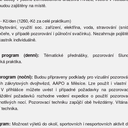
budou zajištěny na místě.
- Kč/den (1260,-Kč za celé praktikum)
bytování, využití soc. zařízení, elektřina, voda, stravování (sní
čeře, v případě pozorování i půlnoční svačinku). Nezahrnuje pojištěn
astník individuálně.
program (denní):
Tématické přednášky, pozorování Slunc
ká praktika.
rogram (noční):
Budou připraveny podklady pro vizuální pozorová
h zákrytových dvojhvězd, AAPO a Měsíce. Lze použít i vlastní 
 V přihlášce můžete uvést i případné požadavky na pozorovací
ždění požadavků rozhodne vedení expedice o použití pozorovac
otlivých nocí. Pozorovací techniku zapůjčí obě hvězdárny. Vítána j
 technika.
gram:
Možnost výletů do okolí, sportovních i nesportovních aktivit d