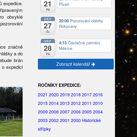
21
ů expedice.
Plzeň
řipraveným
Pá
ro obvyklé
SRP
20:00
Pozorování oblohy
pozorování
27
Rokycany
Čt
SRP
4:15
Částečné zatmění
28
ánce značně
Měsíce
ihlášky a do
Pá
nebude brán
Zobrazit kalendář
 o expedici
ROČNÍKY EXPEDICE:
2021
2020
2019
2018
2017
2016
2015
2014
2013
2012
2011
2010
2009
2008
2007
2006
2005
2004
2003
2002
2001
2000
Historické
střípky