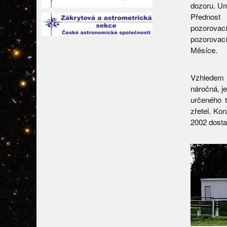
dozoru. Um
Přednost 
pozorovac
pozorovac
Měsíce.
Vzhledem 
náročná, je
určeného t
zřetel. Ko
2002 dosta