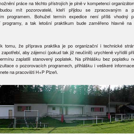
ožnění práce na těchto přístrojích je plně v kompetenci organizátor
budou mít pozorovatelé, kteří přijdou se zpracovaným a p
ím programem. Bohužel termín expedice není příliš vhodný p
í programy, a tak letošní praktikum bude zaměřeno hlavně na 
k tomu, že příprava praktika je po organizační i technické str
 zapotřebí, aby zájemci (pokud tak již neučinili) urychleně vyřídili př
ermínu zaplatili stanovený poplatek. Na přihlášku bez poplatku 
nzultace o pozorovacích programech, přihlášku i veškeré informace
nete na pracovišti H+P Plzeň.