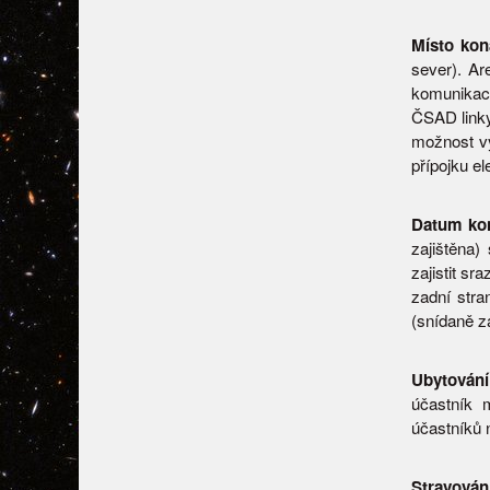
Místo kon
sever). Ar
komunikaci
ČSAD linky
možnost vy
přípojku el
Datum kon
zajištěna
zajistit sr
zadní stra
(snídaně za
Ubytování
účastník 
účastníků 
Stravován