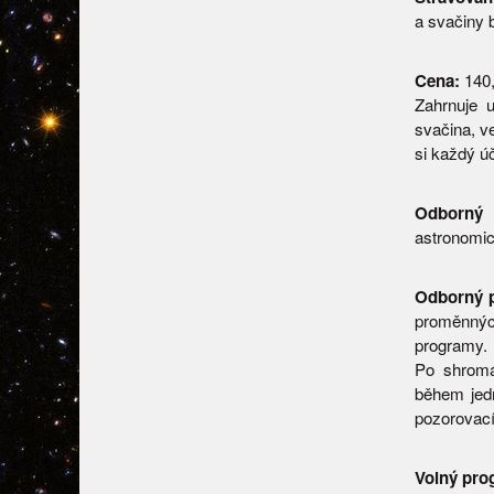
a svačiny 
Cena:
140,
Zahrnuje u
svačina, ve
si každý úč
Odborný 
astronomic
Odborný p
proměnnýc
programy.
Po shromá
během jedn
pozorovací
Volný pro