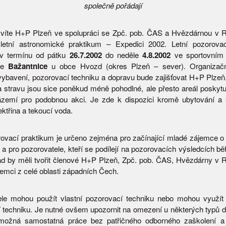
společně pořádají
i víte H+P Plzeň ve spolupráci se Zpč. pob. ČAS a Hvězdárnou v
e letní astronomické praktikum – Expedici 2002. Letní pozorov
 v termínu od pátku
26.7.2002
do neděle
4.8.2002
ve sportovním 
ce
Bažantnice
u obce Hvozd (okres Plzeň – sever). Organizační
vybavení, pozorovací techniku a dopravu bude zajišťovat H+P Plze
a stravu jsou sice poněkud méně pohodlné, ale přesto areál poskytu
ázemí pro podobnou akci. Je zde k dispozici kromě ubytování a
lektřina a tekoucí voda.
rovací praktikum je určeno zejména pro začínající mladé zájemce o
, a pro pozorovatele, kteří se podílejí na pozorovacích výsledcích 
ad by měli tvořit členové H+P Plzeň, Zpč. pob. ČAS, Hvězdárny v
jemci z celé oblasti západních Čech.
ele mohou použít vlastní pozorovací techniku nebo mohou využí
 techniku. Je nutné ovšem upozornit na omezení u některých typů d
možná samostatná práce bez patřičného odborného zaškolení a