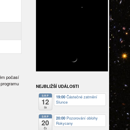
vém počasí
 programu
NEJBLIŽŠÍ UDÁLOSTI
SRP
19:00
Částečné zatmění
12
Slunce
St
SRP
20:00
Pozorování oblohy
20
Rokycany
Čt