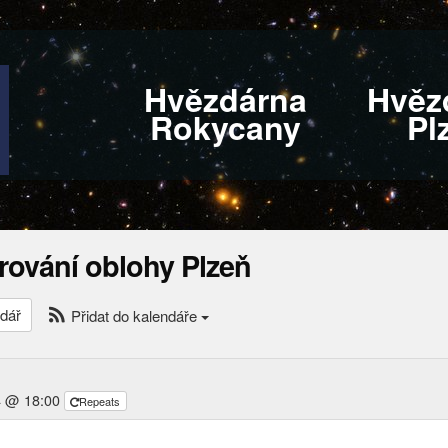
Hvězdárna
Hvěz
Rokycany
Pl
rování oblohy Plzeň
dář
Přidat do kalendáře
4 @ 18:00
Repeats