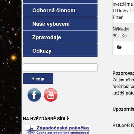
hvězdárna 
Odborná činnost
U Dráhy 1
Plzeň
Naše vybavení
Náklady:
20,- Kč
Zpravodaje
Odkazy
Vyhledávání
Pozorovac
Za jasného
možnost pr
každý
páte
Upozorněn
NA HVĚZDÁRNĚ SÍDLÍ:
Vstupné: K