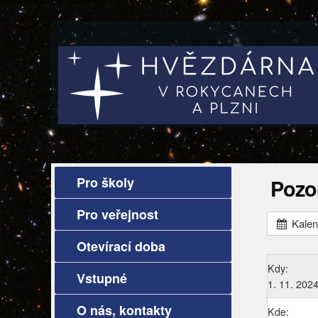
Pro školy
Pozo
Pro veřejnost
Kalen
Otevírací doba
Kdy:
Vstupné
1. 11. 202
O nás, kontakty
Kde: