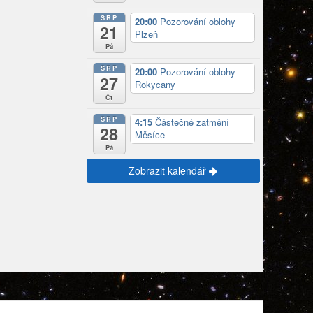
SRP
20:00
Pozorování oblohy
21
Plzeň
Pá
SRP
20:00
Pozorování oblohy
27
Rokycany
Čt
SRP
4:15
Částečné zatmění
28
Měsíce
Pá
Zobrazit kalendář