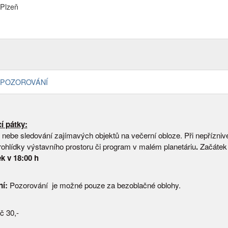
Plzeň
1
POZOROVÁNÍ
í pátky:
 nebe sledování zajímavých objektů na večerní obloze. Při nepřízni
ohlídky výstavního prostoru či program v malém planetáriu
.
Začátek
k v 18:00 h
í:
Pozorování je možné pouze za bezoblačné oblohy.
č 30,-